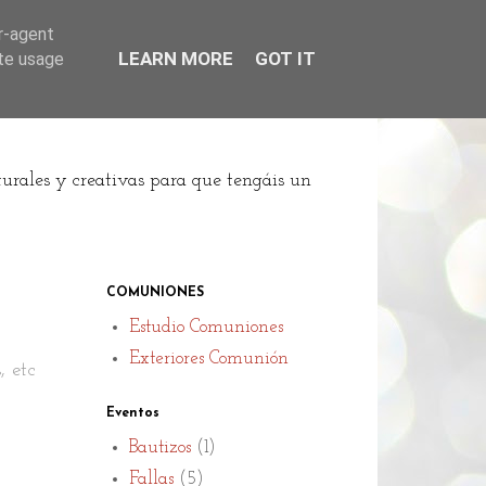
er-agent
LEARN MORE
GOT IT
ate usage
turales y creativas para que tengáis un
COMUNIONES
Estudio Comuniones
Exteriores Comunión
 etc
Eventos
Bautizos
(1)
Fallas
(5)