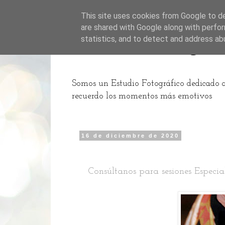
This site uses cookies from Google to del
are shared with Google along with perfor
Pinto Fotógra
statistics, and to detect and address ab
Somos un Estudio Fotográfico dedicado a l
recuerdo los momentos más emotivos
16 de diciembre de 2020
Consúltanos para sesiones Especi