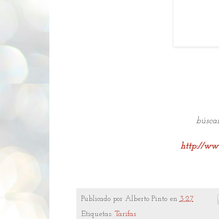
búsca
http://www
Publicado por
Alberto Pinto
en
3:27
Etiquetas:
Tarifas