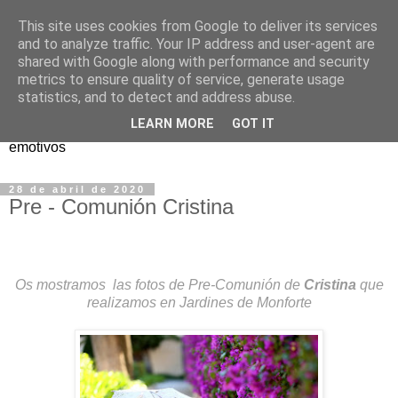
This site uses cookies from Google to deliver its services
Pinto Fotógrafo
and to analyze traffic. Your IP address and user-agent are
shared with Google along with performance and security
metrics to ensure quality of service, generate usage
Somos un Estudio Fotográfico dedicado a los reportajes
statistics, and to detect and address abuse.
sociales y eventos...Realizamos fotografías naturales y
LEARN MORE
GOT IT
creativas para que tengáis un recuerdo los momentos más
emotivos
28 de abril de 2020
Pre - Comunión Cristina
Os mostramos las fotos de Pre-Comunión de
Cristina
que
realizamos en Jardines de Monforte