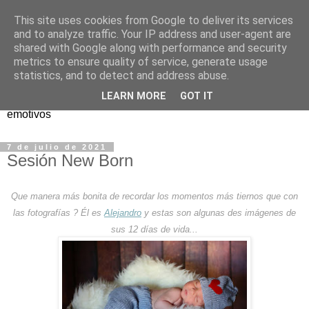
This site uses cookies from Google to deliver its services
Pinto Fotógrafo
and to analyze traffic. Your IP address and user-agent are
shared with Google along with performance and security
metrics to ensure quality of service, generate usage
Somos un Estudio Fotográfico dedicado a los reportajes
statistics, and to detect and address abuse.
sociales y eventos...Realizamos fotografías naturales y
LEARN MORE
GOT IT
creativas para que tengáis un recuerdo los momentos más
emotivos
7 de julio de 2021
Sesión New Born
Que manera más bonita de recordar los momentos más tiernos que con
las fotografías ? Él es
Alejandro
y estas son algunas des imágenes de
sus 12 días de vida...