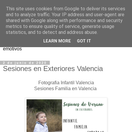
This site uses cookies from Google to deliver its services
Pinto Fotógrafo
and to analyze traffic. Your IP address and user-agent are
shared with Google along with performance and security
metrics to ensure quality of service, generate usage
Somos un Estudio Fotográfico dedicado a los reportajes
statistics, and to detect and address abuse.
sociales y eventos...Realizamos fotografías naturales y
LEARN MORE
GOT IT
creativas para que tengáis un recuerdo los momentos más
emotivos
2 de junio de 2020
Sesiones en Exteriores Valencia
Fotografia Infantil Valencia
Sesiones Familia en Valencia