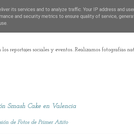
iver its services and to analyze traffic. Your IP address and us
mance and security metrics to ensure quality of service, gener
fo
use.
os reportajes sociales y eventos...Realizamos fotografías na
ón Smash Cake en Valencia
sión de Fotos de Primer Añito