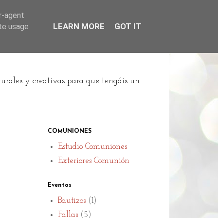
er-agent
LEARN MORE
GOT IT
ate usage
turales y creativas para que tengáis un
COMUNIONES
Estudio Comuniones
Exteriores Comunión
Eventos
Bautizos
(1)
Fallas
(5)